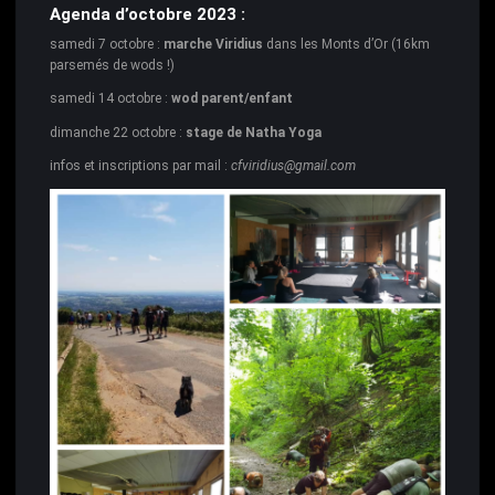
Agenda d’octobre 2023 :
samedi 7 octobre :
marche Viridius
dans les Monts d’Or (16km
parsemés de wods !)
samedi 14 octobre :
wod parent/enfant
dimanche 22 octobre :
stage de Natha Yoga
infos et inscriptions par mail :
cfviridius@gmail.com